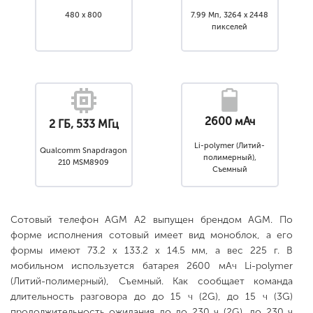
480 x 800
7.99 Мп, 3264 x 2448
пикселей
2600 мАч
2 ГБ, 533 МГц
Li-polymer (Литий-
Qualcomm Snapdragon
полимерный),
210 MSM8909
Съемный
Сотовый телефон AGM A2 выпущен брендом AGM. По
форме исполнения сотовый имеет вид моноблок, а его
формы имеют 73.2 x 133.2 x 14.5 мм, а вес 225 г. В
мобильном используется батарея 2600 мАч Li-polymer
(Литий-полимерный), Съемный. Как сообщает команда
длительность разговора до до 15 ч (2G), до 15 ч (3G)
продолжительность ожидания до до 230 ч (2G), до 230 ч