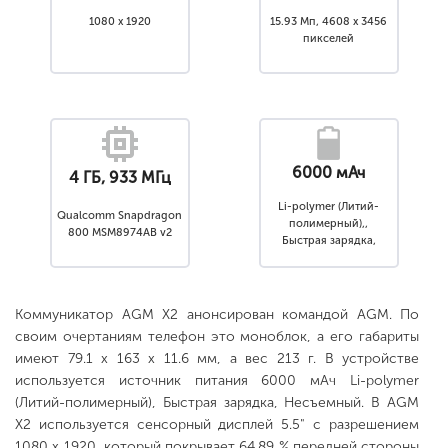
1080 x 1920
15.93 Мп, 4608 x 3456
пикселей
6000 мАч
4 ГБ, 933 МГц
Li-polymer (Литий-
Qualcomm Snapdragon
полимерный),,
800 MSM8974AB v2
Быстрая зарядка,
Несъемный
Коммуникатор AGM X2 анонсирован командой AGM. По
своим очертаниям телефон это моноблок, а его габариты
имеют 79.1 x 163 x 11.6 мм, а вес 213 г. В устройстве
используется источник питания 6000 мАч Li-polymer
(Литий-полимерный), Быстрая зарядка, Несъемный. В AGM
X2 используется сенсорный дисплей 5.5" с разрешением
1080 x 1920, который покрывает 64.89 % передней стороны