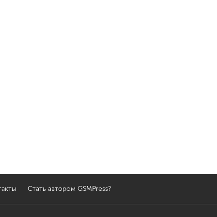
такты
Стать автором GSMPress?