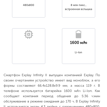
480x800
8 млн пикс.,
встроенная вспышка
1600 мАч
Li-Ion
Смартфон Explay Infinity II выпущен компанией Explay. По
своим очертаниям устройство имеет вид моноблок, а его
формы составляют 66.4x128.8x9.9 мм, а масса 119 г. В
телефоне используется батарейка 1600 мАч Li-Ion. Как
сообщает компания период общения до 5:36 ч:мин
обслуживание в режиме ожидания до 170 ч. В Explay Infinity
II используется экран 4.3 дюйма с разрешением 480x800.