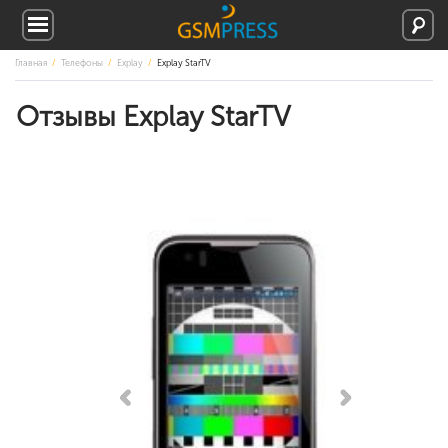
Главная
Телефоны
Explay
Explay StarTV
Отзывы Explay StarTV