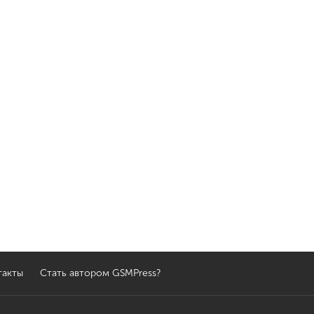
такты
Стать автором GSMPress?