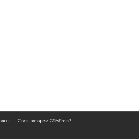
такты
Стать автором GSMPress?