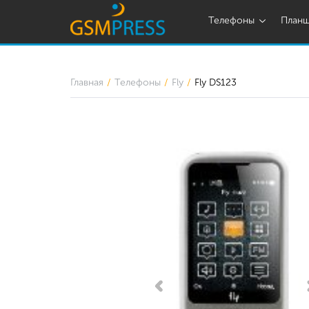
Телефоны
План
Главная
Телефоны
Fly
Fly DS123