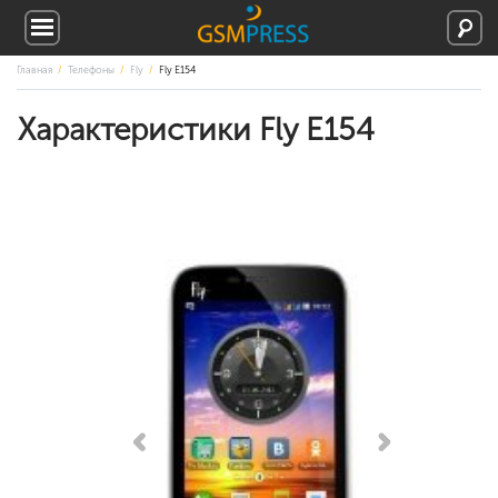
Главная
Телефоны
Fly
Fly E154
Характеристики Fly E154