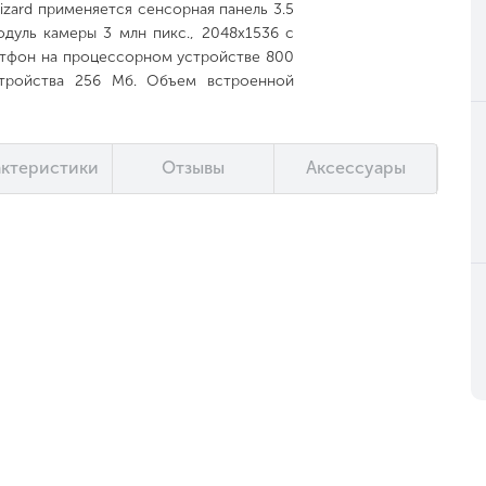
izard применяется сенсорная панель 3.5
дуль камеры 3 млн пикс., 2048x1536 с
ртфон на процессорном устройстве 800
стройства 256 Мб. Объем встроенной
теля micro SDHC, объемом до 32 Гб.
е Android 2.3.
актеристики
Отзывы
Аксессуары