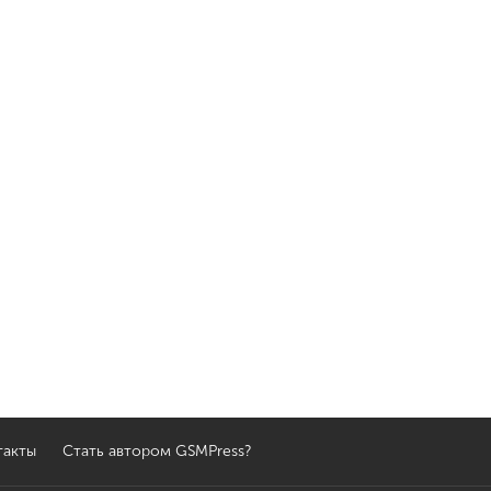
такты
Стать автором GSMPress?