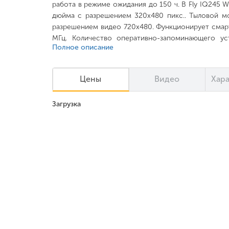
работа в режиме ожидания до 150 ч. В Fly IQ245 W
дюйма с разрешением 320x480 пикс.. Тыловой мо
разрешением видео 720x480. Функционирует сма
МГц. Количество оперативно-запоминающего у
Полное описание
памяти 512 Мб, повышается с помощью накопи
Мобильный функционирует на операционной систем
Цены
Видео
Хар
Загрузка