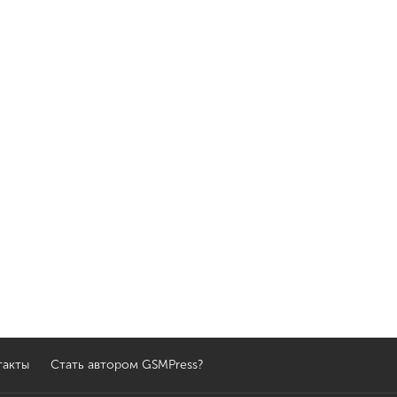
такты
Стать автором GSMPress?