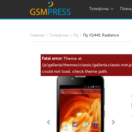
Телефоны
План
Главная
Телефоны
Fly
Fly IQ441 Radiance
Fatal error:
Theme at
/js/galleria/themes/classic/galleria.classic.min.js
could not load, check theme path.