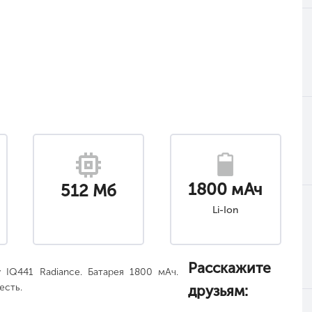
1800 мАч
512 Мб
Li-Ion
ка
Расскажите
 IQ441 Radiance. Батарея 1800 мАч.
есть.
друзьям: