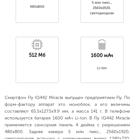
5 млн пикс.,
480x800
2560x1920,
светодиодная
вспышка
512 Мб
1600 мАч
Li-Ion
Смартфон Fly IQ442 Miracle выпущен предприятием Fly. По
форм-фактору аппарат это моноблок, а его величины
составляют 65.5x127.5x9.9 мм, а масса 141 г. В телефоне
используется батарея 1600 мАч Li-Ion. В Fly IQ442 Miracle
применяется сенсорная панель 4 дюйма с разрешением
480x800. Задняя камера 5 млн пикс., 2560x1920,
светодиодная вспышка с разрешением видео 1280x720.