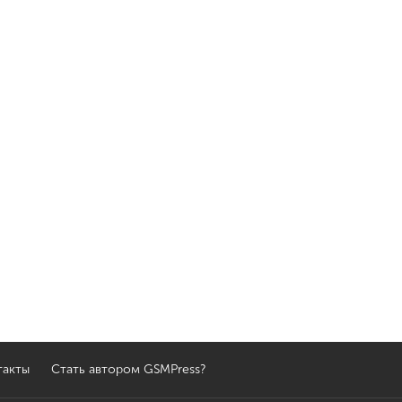
такты
Стать автором GSMPress?