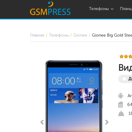
Телефоны
План
Главная
Телефоны
Gionee
Gionee Big Gold Stee
Вид
Д
Am
64
1