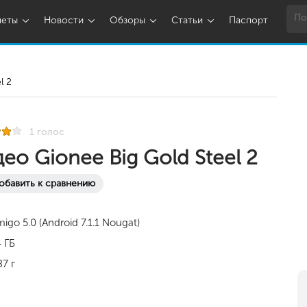
шеты
Новости
Обзоры
Статьи
Паспорт
l 2
1 голос
ео Gionee Big Gold Steel 2
обавить к сравнению
igo 5.0 (Android 7.1.1 Nougat)
 ГБ
87 г