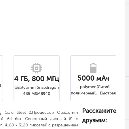
5000 мАч
4 ГБ, 800 МГц
0
Li-polymer (Литий-
Qualcomm Snapdragon
полимерный),, Быстрая
435 MSM8940
зарядка, Несъемный
Расскажите
g Gold Steel 2.Процессор Qualcomm
ы), 64 бит. Сенсорный дисплей 6" с
друзьям:
Мп, 4160 x 3120 пикселей с разрешением