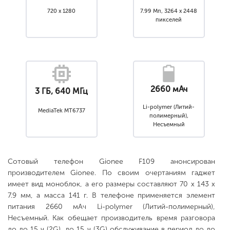
720 x 1280
7.99 Мп, 3264 x 2448
пикселей
2660 мАч
3 ГБ, 640 МГц
Li-polymer (Литий-
MediaTek MT6737
полимерный),
Несъемный
Сотовый телефон Gionee F109 анонсирован
производителем Gionee. По своим очертаниям гаджет
имеет вид моноблок, а его размеры составляют 70 x 143 x
7.9 мм, а масса 141 г. В телефоне применяется элемент
питания 2660 мАч Li-polymer (Литий-полимерный),
Несъемный. Как обещает производитель время разговора
до до 15 ч (2G), до 15 ч (3G) обслуживание в период до до