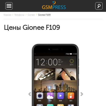
Главная
Телефоны
Gionee
Gionee F109
Цены Gionee F109