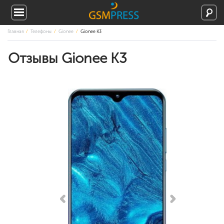
Главная
Телефоны
Gionee
Gionee K3
Отзывы Gionee K3