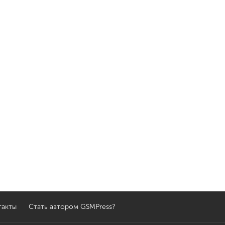
такты
Стать автором GSMPress?