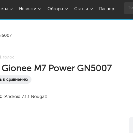
шеты
Новости
Обзоры
Статьи
Паспорт
N5007
1 голос
 Gionee M7 Power GN5007
ь к сравнению
0 (Android 7.1.1 Nougat)