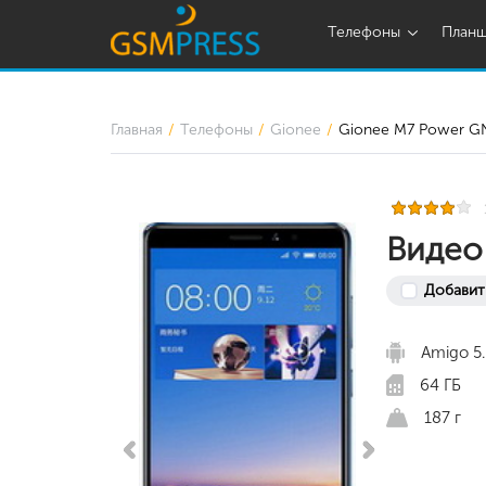
Телефоны
План
Главная
Телефоны
Gionee
Gionee M7 Power G
Видео
Добавит
Amigo 5.
64 ГБ
187 г