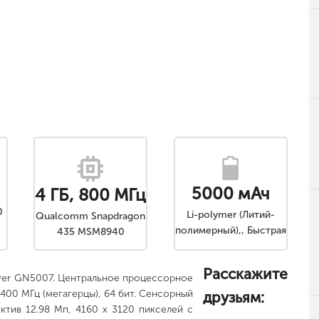
5000 мАч
4 ГБ, 800 МГц
0
Li-polymer (Литий-
Qualcomm Snapdragon
полимерный),, Быстрая
435 MSM8940
зарядка, Несъемный
Расскажите
wer GN5007. Центральное процессорное
00 МГц (мегагерцы), 64 бит. Сенсорный
друзьям:
ктив 12.98 Мп, 4160 x 3120 пикселей с