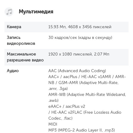
Мультимедия
Камера
15.93 Мп, 4608 x 3456 пикселей
Запись
30 кадров/сек (кадры в секунду)
видеороликов
Максимальное
1920 x 1080 пикселей, 2.07 Мп
разрешение видео
Аудио
AAC (Advanced Audio Coding)
AAC+ / aacPlus / HE-AAC v1AMR / AMR-
NB / GSM-AMR (Adaptive Multi-Rate,
.amr, .3ga)
AMR-WB (Adaptive Multi-Rate Wideband,
.awb)
eAAC+ / aacPlus v2
/ HE-AAC v2FLAC (Free Lossless Audio
Codec, .flac)
MIDI
MP3 (MPEG-2 Audio Layer II, .mp3)