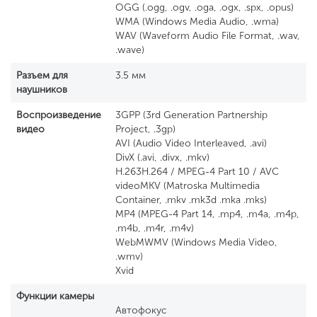
OGG (.ogg, .ogv, .oga, .ogx, .spx, .opus)
WMA (Windows Media Audio, .wma)
WAV (Waveform Audio File Format, .wav,
.wave)
Разъем для
3.5 мм
наушников
Воспроизведение
3GPP (3rd Generation Partnership
видео
Project, .3gp)
AVI (Audio Video Interleaved, .avi)
DivX (.avi, .divx, .mkv)
H.263H.264 / MPEG-4 Part 10 / AVC
videoMKV (Matroska Multimedia
Container, .mkv .mk3d .mka .mks)
MP4 (MPEG-4 Part 14, .mp4, .m4a, .m4p,
.m4b, .m4r, .m4v)
WebMWMV (Windows Media Video,
.wmv)
Xvid
Функции камеры
Автофокус