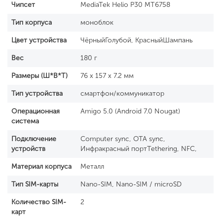
Чипсет
MediaTek Helio P30 MT6758
Тип корпуса
моноблок
Цвет устройства
ЧёрныйГолубой, КрасныйШампань
Вес
180 г
Размеры (Ш*В*Т)
76 x 157 x 7.2 мм
Тип устройства
смартфон/коммуникатор
Операционная
Amigo 5.0 (Android 7.0 Nougat)
система
Подключение
Computer sync, OTA sync,
устройств
Инфракрасный портTethering, NFC,
Материал корпуса
Металл
Тип SIM-карты
Nano-SIM, Nano-SIM / microSD
Количество SIM-
2
карт