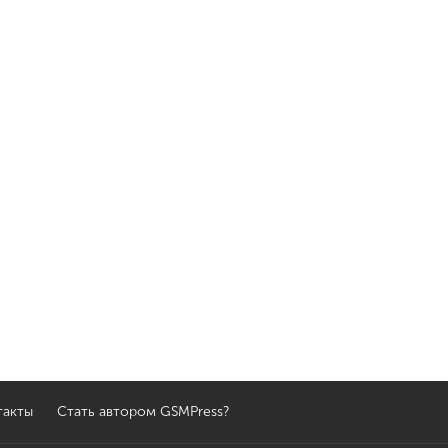
такты
Стать автором GSMPress?