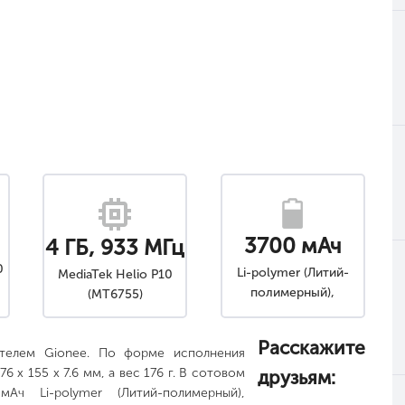
3700 мАч
4 ГБ, 933 МГц
0
Li-polymer (Литий-
MediaTek Helio P10
полимерный),
(MT6755)
Несъемный
Расскажите
телем Gionee. По форме исполнения
 x 155 x 7.6 мм, а вес 176 г. В сотовом
друзьям:
Ач Li-polymer (Литий-полимерный),