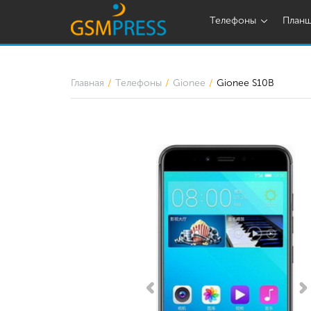
Телефоны
План
Главная
Телефоны
Gionee
Gionee S10B