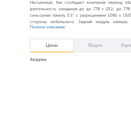
Несъемный. Как сообщает компания период общ
длительность ожидания до до 778 ч (2G), до 778 
сенсорная панель 5.5" с разрешением 1080 x 1920
стороны мобильного. Задний модуль камеры
Полное описание
разрешением видео 1920 x 1080 пикселей, 2.07 
4608 x 3456 пикселей, 1920 x 1080 пикселе
процессорном устройстве MediaTek Helio P10 (M
Цены
Видео
Хар
Процессор обработки виде ARM Mali-T860 MP2, 70
4 ГБ, 933 МГц. Величина постоянной памяти 6
Загрузка
microSD, microSDHC, microSDXC. Телефон работае
7.0 Nougat).