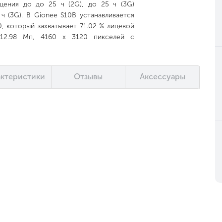
ения до до 25 ч (2G), до 25 ч (3G)
ч (3G). В Gionee S10B устанавливается
, который захватывает 71.02 % лицевой
 12.98 Мп, 4160 x 3120 пикселей с
Мп. Модуль передней камеры 15.93 Мп,
й. Обрабатывает данные аппарат на
T6755), 1800 МГц (мегагерцы), 64 бит.
актеристики
Отзывы
Аксессуары
0 МГц, . Объем энергозависимой памяти
4 ГБ, повышается с помощью «флешки»
т на «операционке» Amigo 4.0 (Android