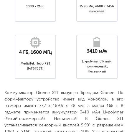
1080 x 2160
15.93 Мп, 4608 x 3456
пикселей
3410 мАч
4 ГБ, 1600 МГц
Li-polymer (Литий-
MediaTek Helio P23
полимерный),
(MT6763T)
Несъемный
Коммуникатор Gionee S11 выпущен брендом Gionee. По
форм-фактору устройство имеет вид моноблок, а его
размеры имеют 77.7 x 159.5 x 7.8 мм, а масса 165 г. В
гаджете применяется аккумулятор 3410 мАч Li-polymer
(Литий-полимерный), Несъемный. В Gionee S11
устанавливается сенсорный дисплей 5.99" с разрешением
1080 x 2160, который захватывает 74.95 % фронтальной