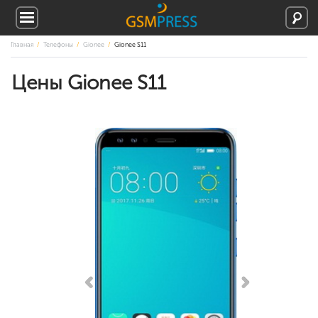
Главная
Телефоны
Gionee
Gionee S11
Цены Gionee S11