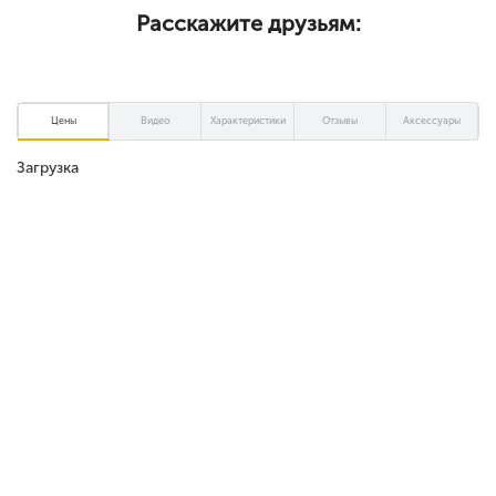
устройстве MediaTek MT6577, 1000 МГц. Объем
Расскажите друзьям:
оперативно-запоминающего устройства 1024 Мб.
Параметры встроенной памяти 4 Гб, расширяется с
помощью накопителя microSD (TransFlash), объемом до 32
Гб. Аппарат осуществляет работу на мобильный платформе
Цены
Видео
Характеристики
Отзывы
Аксессуары
Android 4.0.
Загрузка