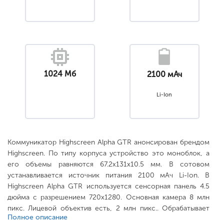
1024 Мб
2100 мАч
Li-Ion
Коммуникатор Highscreen Alpha GTR анонсирован брендом
Highscreen. По типу корпуса устройство это моноблок, а
его объемы равняются 67.2x131x10.5 мм. В сотовом
устанавливается источник питания 2100 мАч Li-Ion. В
Highscreen Alpha GTR используется сенсорная панель 4.5
дюйма с разрешением 720x1280. Основная камера 8 млн
пикс. Лицевой объектив есть, 2 млн пикс.. Обрабатывает
Полное описание
данные телефон на центральном вычислительном