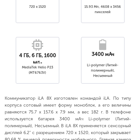
720 x 1520
15.93 Мп, 4608 x 3456
пикселей
3400 мАч
4 ГБ, 6 ГБ, 1600
МГц
Li-polymer (Литий-
MediaTek Helio P23
полимерный),
(MT6763V)
Несъемный
Коммуникатор iLA 8X изготовлен командой iLA. По типу
корпуса сотовый имеет форму моноблок, а его величины
равняются 75.7 x 157.6 x 7.9 мм, а вес 182 г. В телефоне
используется батарея 3400 мАч Li-polymer (Литий-
полимерный), Несъемный. В iLA 8X применяется сенсорный
дисплей 6.2" с разрешением 720 x 1520, который закрывает
80.68 % лицевой поверхности мобильного. Главная камера