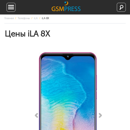
Главная
Телефоны
iLA
iLA 8X
Цены iLA 8X