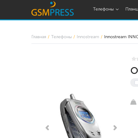
Телефоны
План
Главная
Телефоны
Innostream
Innostream INN
О