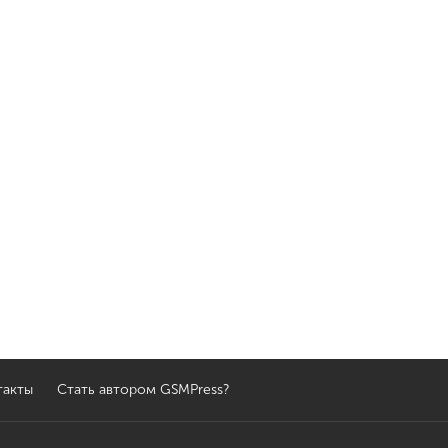
такты
Стать автором GSMPress?