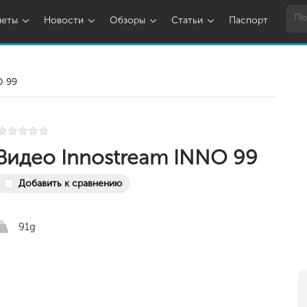
шеты
Новости
Обзоры
Статьи
Паспорт
O 99
Видео Innostream INNO 99
Добавить к сравнению
91g