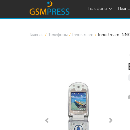
Телефоны
План
Главная
Телефоны
Innostream
Innostream INN