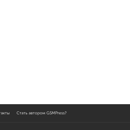
такты
Стать автором GSMPress?