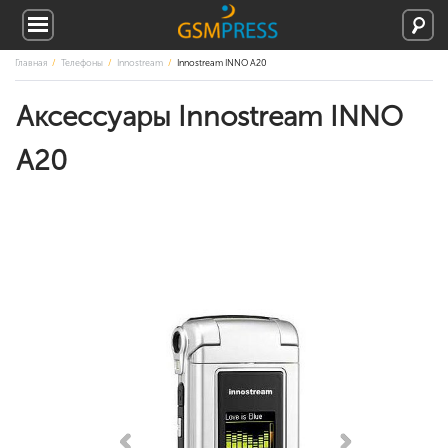
Главная
Телефоны
Innostream
Innostream INNO A20
Аксессуары Innostream INNO
A20