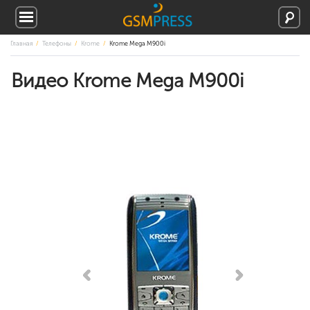
Главная
Телефоны
Krome
Krome Mega M900i
Видео Krome Mega M900i