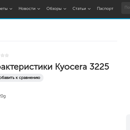
шеты
Новости
Обзоры
Статьи
Паспорт
актеристики Kyocera 3225
обавить к сравнению
20g