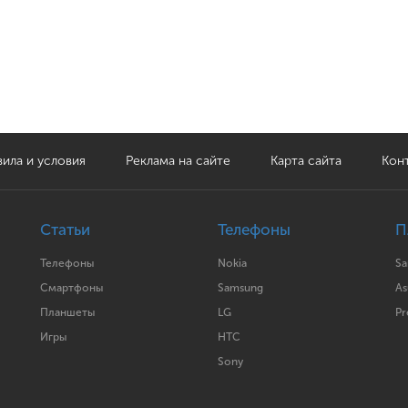
ила и условия
Реклама на сайте
Карта сайта
Кон
Статьи
Телефоны
П
Телефоны
Nokia
S
Смартфоны
Samsung
As
Планшеты
LG
Pr
Игры
HTC
Sony