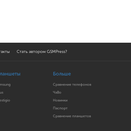
такты
Стать автором GSMPress?
ланшеты
Больше
amsung
Сравнение телефонов
us
ЧаВо
estigio
Новинки
Паспорт
Сравнение планшетов