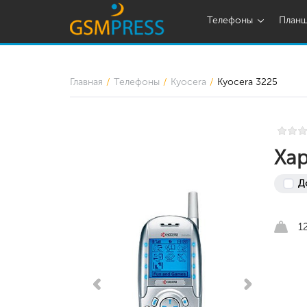
Телефоны
План
Главная
Телефоны
Kyocera
Kyocera 3225
Хар
Д
1