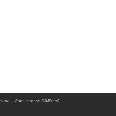
такты
Стать автором GSMPress?