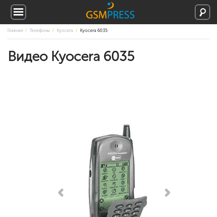
Главная
Телефоны
Kyocera
Kyocera 6035
Видео Kyocera 6035