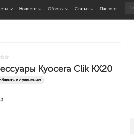
шеты
Новости
Обзоры
Статьи
Паспорт
ессуары Kyocera Clik KX20
обавить к сравнению
1g