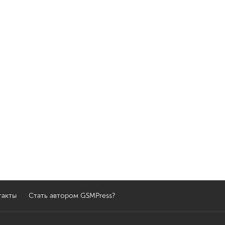
такты
Стать автором GSMPress?