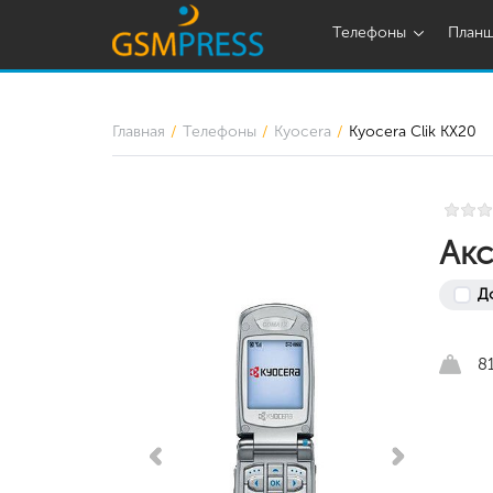
Телефоны
План
Главная
Телефоны
Kyocera
Kyocera Clik KX20
Акс
Д
8