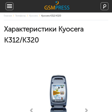
Главная
Телефоны
Kyocera
Kyocera K312/K320
Характеристики Kyocera
K312/K320