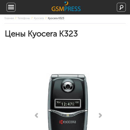
Главная
Телефоны
Kyocera
Kyocera K323
Цены Kyocera K323