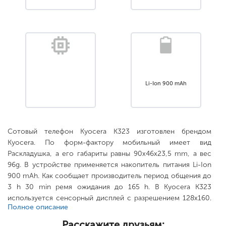
Li-Ion 900 mAh
Сотовый телефон Kyocera K323 изготовлен брендом
Kyocera. По форм-фактору мобильный имеет вид
Раскладушка, а его габариты равны 90x46x23,5 mm, а вес
96g. В устройстве применяется накопитель питания Li-Ion
900 mAh. Как сообщает производитель период общения до
3 h 30 min ремя ожидания до 165 h. В Kyocera K323
используется сенсорный дисплей с разрешением 128x160.
Полное описание
Тыловой модуль камеры 0.3 MP, 640x480, увеличивается с
помощью носителя нет. .
Расскажите друзьям: