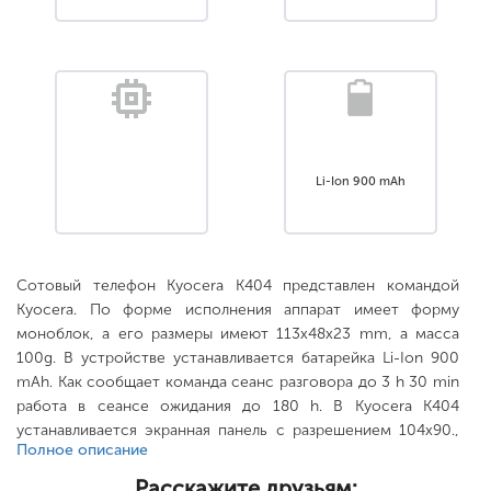
Li-Ion 900 mAh
Сотовый телефон Kyocera K404 представлен командой
Kyocera. По форме исполнения аппарат имеет форму
моноблок, а его размеры имеют 113x48x23 mm, а масса
100g. В устройстве устанавливается батарейка Li-Ion 900
mAh. Как сообщает команда сеанс разговора до 3 h 30 min
работа в сеансе ожидания до 180 h. В Kyocera K404
устанавливается экранная панель с разрешением 104x90.,
Полное описание
повышается с помощью накопителя нет. .
Расскажите друзьям: