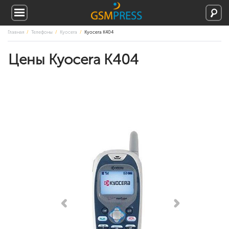
Главная
Телефоны
Kyocera
Kyocera K404
Цены Kyocera K404