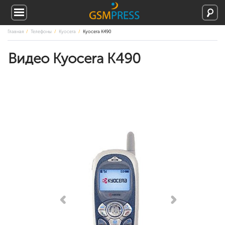
Главная
Телефоны
Kyocera
Kyocera K490
Видео Kyocera K490