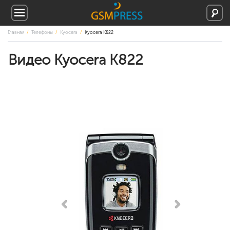
Главная
Телефоны
Kyocera
Kyocera K822
Видео Kyocera K822