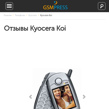
Главная
Телефоны
Kyocera
Kyocera Koi
Отзывы Kyocera Koi