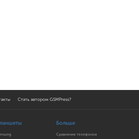
такты
Стать автором GSMPress?
ланшеты
Больше
amsung
Сравнение телефонов