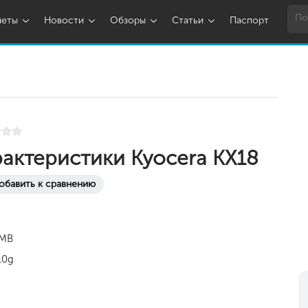
шеты
Новости
Обзоры
Статьи
Паспорт
актеристики Kyocera KX18
обавить к сравнению
 MB
10g