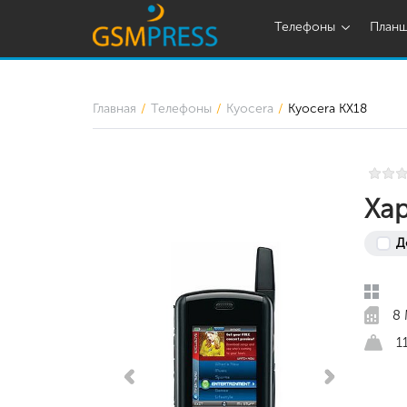
Телефоны
План
Главная
Телефоны
Kyocera
Kyocera KX18
Хар
Д
8
1