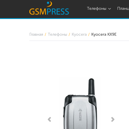
Телефоны
План
Главная
Телефоны
Kyocera
Kyocera KX9E