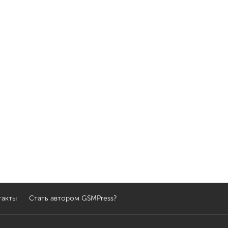
такты
Стать автором GSMPress?