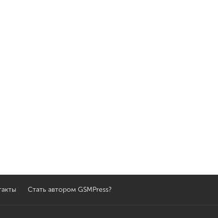
такты
Стать автором GSMPress?