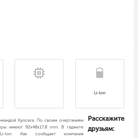
Li-Ion
Расскажите
омандой Kyocera. По своим очертаниям
еры имеют 92x48x17,8 mm. В гаджете
друзьям:
 Li-Ion. Как сообщает компания