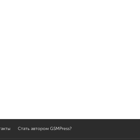
такты
Стать автором GSMPress?