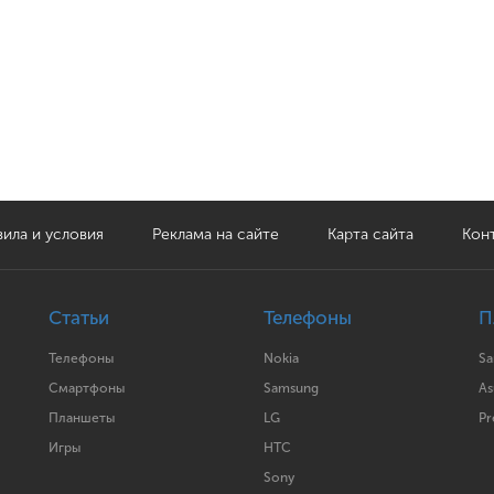
ила и условия
Реклама на сайте
Карта сайта
Кон
Статьи
Телефоны
П
Телефоны
Nokia
S
Смартфоны
Samsung
As
Планшеты
LG
Pr
Игры
HTC
Sony