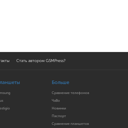
такты
Стать автором GSMPress?
ланшеты
Больше
amsung
Сравнение телефонов
us
ЧаВо
estigio
Новинки
Паспорт
Сравнение планшетов