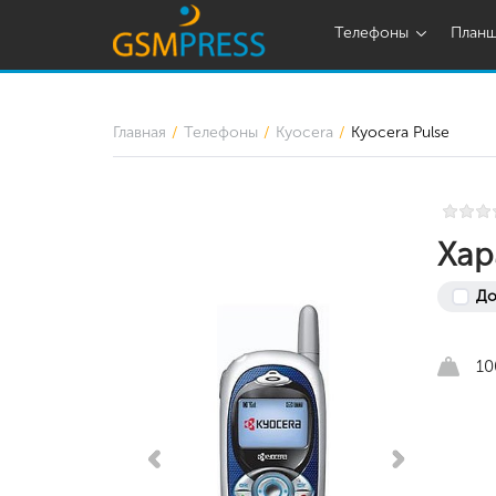
Телефоны
План
Главная
Телефоны
Kyocera
Kyocera Pulse
Хар
До
10