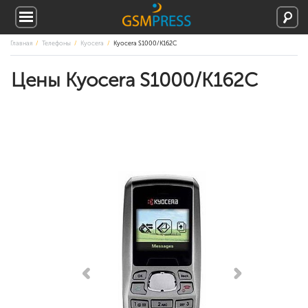
Главная
Телефоны
Kyocera
Kyocera S1000/K162C
Цены Kyocera S1000/K162C