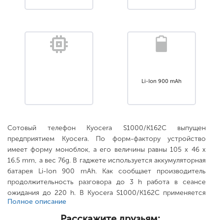
Li-Ion 900 mAh
Сотовый телефон Kyocera S1000/K162C выпущен
предприятием Kyocera. По форм-фактору устройство
имеет форму моноблок, а его величины равны 105 x 46 x
16.5 mm, а вес 76g. В гаджете используется аккумуляторная
батарея Li-Ion 900 mAh. Как сообщает производитель
продолжительность разговора до 3 h работа в сеансе
ожидания до 220 h. В Kyocera S1000/K162C применяется
Полное описание
сенсорный дисплей с разрешением 96x64., увеличивается с
помощью носителя нет. .
Расскажите друзьям: