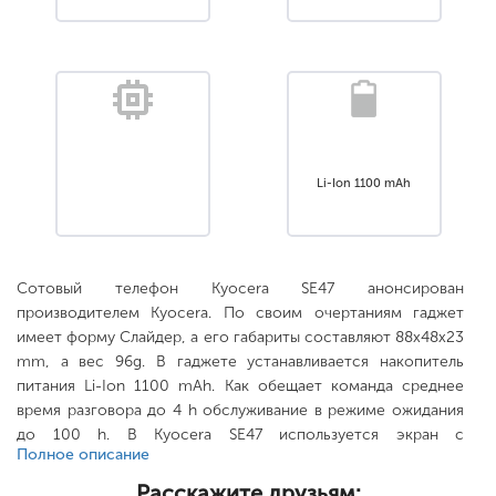
Li-Ion 1100 mAh
Сотовый телефон Kyocera SE47 анонсирован
производителем Kyocera. По своим очертаниям гаджет
имеет форму Слайдер, а его габариты составляют 88x48x23
mm, а вес 96g. В гаджете устанавливается накопитель
питания Li-Ion 1100 mAh. Как обещает команда среднее
время разговора до 4 h обслуживание в режиме ожидания
до 100 h. В Kyocera SE47 используется экран с
Полное описание
разрешением 128x160., расширяется с помощью носителя
нет. .
Расскажите друзьям: