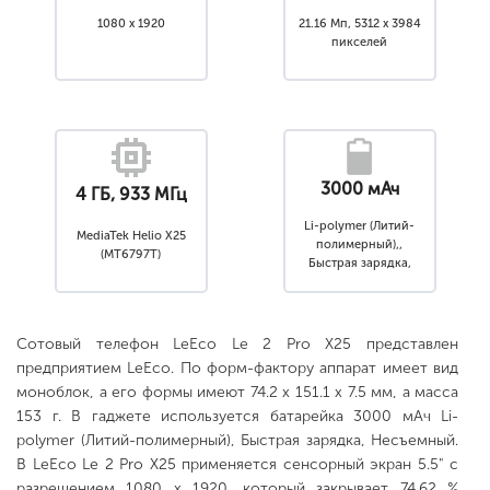
1080 x 1920
21.16 Мп, 5312 x 3984
пикселей
3000 мАч
4 ГБ, 933 МГц
Li-polymer (Литий-
MediaTek Helio X25
полимерный),,
(MT6797T)
Быстрая зарядка,
Несъемный
Сотовый телефон LeEco Le 2 Pro X25 представлен
предприятием LeEco. По форм-фактору аппарат имеет вид
моноблок, а его формы имеют 74.2 x 151.1 x 7.5 мм, а масса
153 г. В гаджете используется батарейка 3000 мАч Li-
polymer (Литий-полимерный), Быстрая зарядка, Несъемный.
В LeEco Le 2 Pro X25 применяется сенсорный экран 5.5" с
разрешением 1080 x 1920, который закрывает 74.62 %