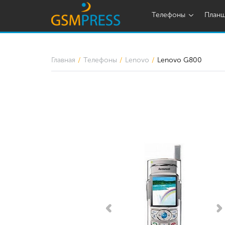
Телефоны
План
Главная
Телефоны
Lenovo
Lenovo G800