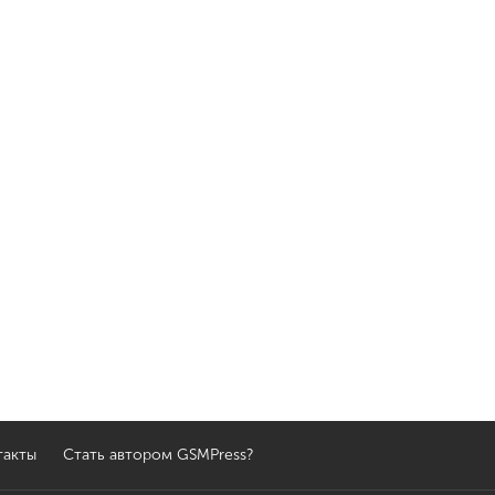
такты
Стать автором GSMPress?