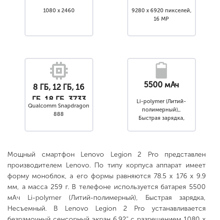
1080 x 2460
9280 x 6920 пикселей,
16 MP
5500 мАч
8 ГБ, 12 ГБ, 16
ГБ, 18 ГБ, 3733
Li-polymer (Литий-
Qualcomm Snapdragon
полимерный),,
МГц
888
Быстрая зарядка,
Несъемный
Мощный смартфон Lenovo Legion 2 Pro представлен
производителем Lenovo. По типу корпуса аппарат имеет
форму моноблок, а его формы равняются 78.5 x 176 x 9.9
мм, а масса 259 г. В телефоне используется батарея 5500
мАч Li-polymer (Литий-полимерный), Быстрая зарядка,
Несъемный. В Lenovo Legion 2 Pro устанавливается
безрамочный сенсорный экран 6.92" с разрешением 1080 x