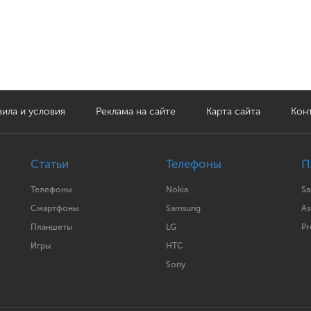
ила и условия
Реклама на сайте
Карта сайта
Кон
Статьи
Телефоны
П
Телефоны
Nokia
S
Смартфоны
Samsung
As
Планшеты
LG
Pr
Игры
HTC
Sony