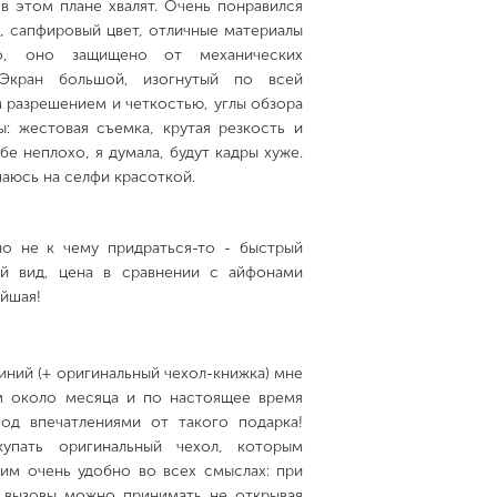
в этом плане хвалят. Очень понравился
, сапфировый цвет, отличные материалы
о, оно защищено от механических
 Экран большой, изогнутый по всей
 разрешением и четкостью, углы обзора
: жестовая съемка, крутая резкость и
е неплохо, я думала, будут кадры хуже.
чаюсь на селфи красоткой.
но не к чему придраться-то - быстрый
й вид, цена в сравнении с айфонами
йшая!
ний (+ оригинальный чехол-книжка) мне
им около месяца и по настоящее время
од впечатлениями от такого подарка!
упать оригинальный чехол, которым
ним очень удобно во всех смыслах: при
; вызовы можно принимать не открывая