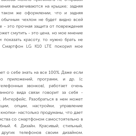
жения высвечиваются на крышке; задняя
 таком же оформлении, что и задняя
 обычным чехлом не будет видно всей
ое - это прочная защита от повреждения
ожет смутить - это цена, но мое мнение
и показать красоту, то нужно брать не
! Смартфон LG K10 LTE покорил мое
ет о себе знать на все 100%. Даже если
во приложений, программ, и др. (с
елефонных звонков), работает очень
анного вида связи говорит за себя -
3. Интерфейс. Разобраться в нем может
ции, опции, настройки, управление
кнопки- настолько продуманы, что дает
мства со смартфоном самостоятельно в
бный. 4. Дизайн. Красивый, стильный,
 других телефонов своим дизайном.