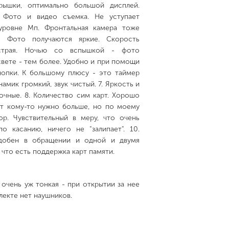
рышки, оптимально большой дисплей.
. Фото и видео съемка. Не уступает
уровне Мп. Фронтальная камера тоже
. Фото получаются яркие. Скорость
ыстрая. Ночью со вспышкой - фото
свете - тем более. Удобно и при помощи
нопки. К большому плюсу - это таймер
намик громкий, звук чистый. 7. Яркость и
очные. 8. Количество сим карт. Хорошо
ет кому-то нужно больше, но по моему
ор. Чувствительный в меру, что очень
о касанию, ничего не "залипает". 10.
Удобен в обращении и одной и двумя
, что есть поддержка карт памяти.
 очень уж тонкая - при открытии за нее
лекте нет наушников.