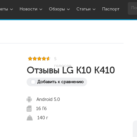
шеты
Новости
Обзоры
Статьи
Паспорт
5
голосов
Отзывы LG K10 K410
Добавить к сравнению
Android 5.0
16 Гб
140 г