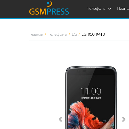
Телефоны
План
Главная
Телефоны
LG
LG K10 K410