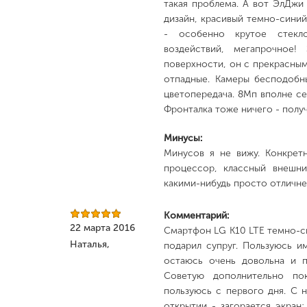
такая проблема. А вот ЭлДжи 
дизайн, красивый темно-синий
- особенно крутое стекл
воздействий, мегапрочное!
поверхности, он с прекрасным
отпадные. Камеры бесподобны
цветопередача. 8Мп вполне себ
Фронталка тоже ничего - полу
Минусы:
Минусов я не вижу. Конкрет
процессор, классный внешни
какими-нибудь просто отличне
Комментарий:
22 марта 2016
Смартфон LG K10 LTE темно-си
Наталья,
подарил супруг. Пользуюсь 
остаюсь очень довольна и п
Советую дополнительно пок
пользуюсь с первого дня. С 
открытии - загорается экран