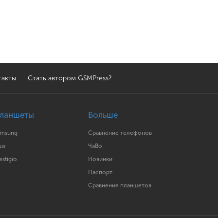
такты
Стать автором GSMPress?
ланшеты
Больше
amsung
Сравнение телефонов
us
ЧаВо
estigio
Новинки
Паспорт
Сравнение планшетов