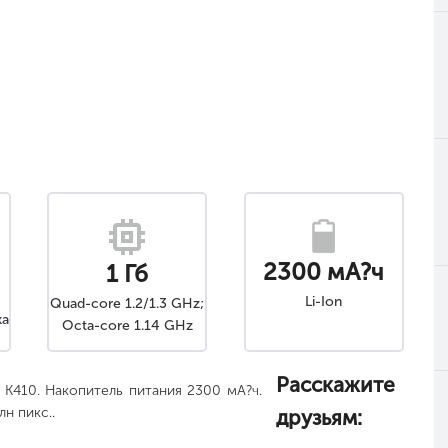
2300 мА?ч
1 Гб
Li-Ion
Quad-core 1.2/1.3 GHz;
ка
Octa-core 1.14 GHz
(LTE model)Quad-core
1.3 GHz (3G model)
Расскажите
K410. Накопитель питания 2300 мА?ч.
лн пикс..
друзьям: