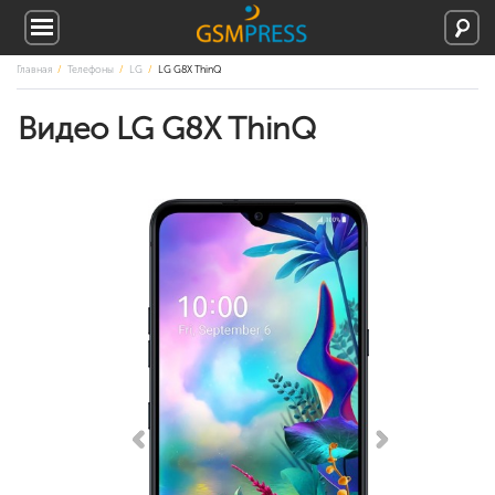
Главная
Телефоны
LG
LG G8X ThinQ
Видео LG G8X ThinQ