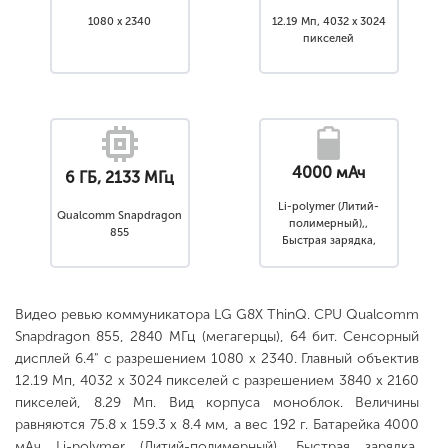
1080 x 2340
12.19 Мп, 4032 x 3024
пикселей
4000 мАч
6 ГБ, 2133 МГц
Li-polymer (Литий-
Qualcomm Snapdragon
полимерный),,
855
Быстрая зарядка,
Несъемный
Видео ревью коммуникатора LG G8X ThinQ. CPU Qualcomm
Snapdragon 855, 2840 МГц (мегагерцы), 64 бит. Сенсорный
дисплей 6.4" с разрешением 1080 x 2340. Главный объектив
12.19 Мп, 4032 x 3024 пикселей с разрешением 3840 x 2160
пикселей, 8.29 Мп. Вид корпуса моноблок. Величины
равняются 75.8 x 159.3 x 8.4 мм, а вес 192 г. Батарейка 4000
мАч Li-polymer (Литий-полимерный), Быстрая зарядка,