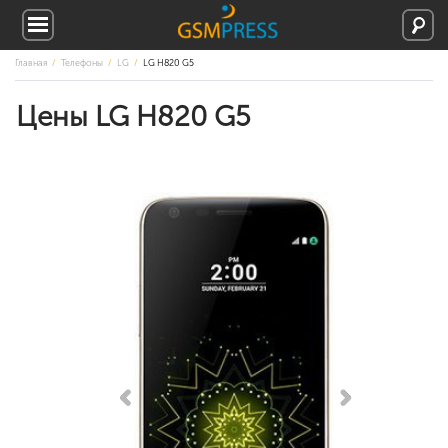
Главная
Телефоны
LG
LG H820 G5
Цены LG H820 G5