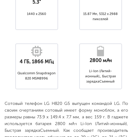
5.3"
1440 x 2560
15.87 Мп, 5312 x 2988
пикселей
2800 мАч
4 ГБ, 1866 МГц
Li-Ion (Литий-
Qualcomm Snapdragon
ионный),, Быстрая
820 MSM8996
зарядкаСъемный
Сотовый телефон LG H820 G5 выпущен командой LG. По
своим очертаниям сотовый имеет форму моноблок, а его
размеры равны 73.9 x 149.4 x 7.7 мм, а вес 159 г. В гаджете
используется батарея 2800 мАч Li-Ion (Литий-ионный),
Быстрая зарядкаСъемный. Как сообщает производитель