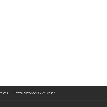
такты
Стать автором GSMPress?