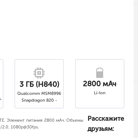
2800 мАч
3 ГБ (H840)
Li-Ion
Qualcomm MSM8996
,
Snapdragon 820 -
h
H850Qualcomm
MSM8976 Snapdragon
Расскажите
TE. Элемент питания 2800 мАч. Объемы
652 - H840
f/2.0, 1080p@30fps.
друзьям: