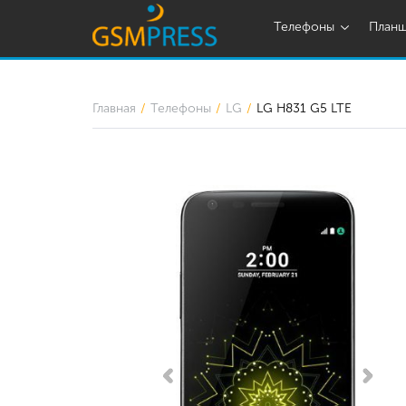
Телефоны
План
Главная
Телефоны
LG
LG H831 G5 LTE