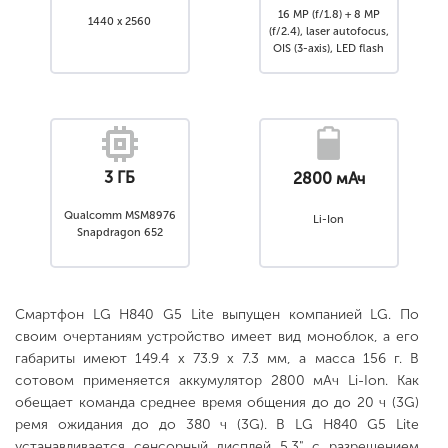
16 MP (f/1.8) + 8 MP
1440 x 2560
(f/2.4), laser autofocus,
OIS (3-axis), LED flash
3 ГБ
2800 мАч
Qualcomm MSM8976
Li-Ion
Snapdragon 652
Смартфон LG H840 G5 Lite выпущен компанией LG. По
своим очертаниям устройство имеет вид моноблок, а его
габариты имеют 149.4 x 73.9 x 7.3 мм, а масса 156 г. В
сотовом применяется аккумулятор 2800 мАч Li-Ion. Как
обещает команда среднее время общения до до 20 ч (3G)
ремя ожидания до до 380 ч (3G). В LG H840 G5 Lite
устанавливается сенсорный дисплей 5.3" с разрешением