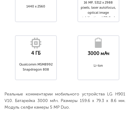
16 MP, 5312 x 2988
1440 x 2560
pixels, laser autofocus,
optical image
stabilization, LED flash
4 ГБ
3000 мАч
Qualcomm MSM8992
Li-Ion
Snapdragon 808
Реальные комментарии мобильного устройства LG H901
V10. Батарейка 3000 мАч. Размеры 159.6 x 79.3 x 8.6 мм.
Модуль селфи камеры 5 MP Duo.