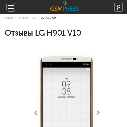
Главная
Телефоны
LG
LG H901 V10
Отзывы LG H901 V10